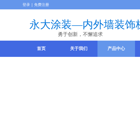
登录
|
免费注册
永大涂装—内外墙装饰
勇于创新，不懈追求
首页
关于我们
产品中心