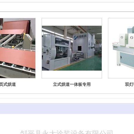
页式烘道
立式烘道一体板专用
双灯
邹平县永大涂装设备有限公司