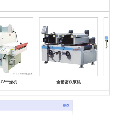
UV干燥机
全精密双滚机
红外
更多