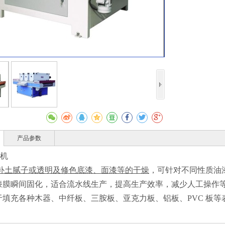
收藏
产品参数
燥机
补土腻子或透明及修色底漆、面漆等的干燥
，可针对不同性质油
漆膜瞬间固化，适合流水线生产，提高生产效率，减少人工操作
于填充各种木器、中纤板、三胺板、亚克力板、铝板、
PVC
板等