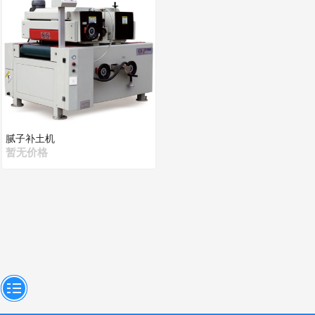
腻子补土机
暂无价格