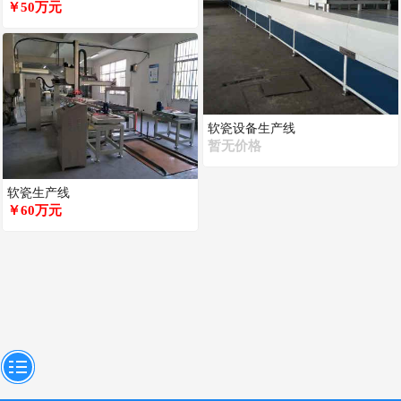
￥50万元
软瓷设备生产线
暂无价格
软瓷生产线
￥60万元