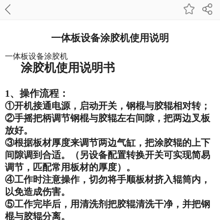
一体板设备涂胶机使用说明
一体板设备涂胶机
涂胶机使用说明书
1、
操
作
流程
：
①开机接通电源
，
启动开关
，
钢棍与胶辊相对转；
②
手摇把柄调节钢棍与胶辊左右间隙，把两边叉板
放好。
③
根据板材厚度来调节两边气缸，把涂胶辊的上下
间隙调到合适。（另设备配置转换开关可实现简易
调节，匹配常用板材的厚度）。
④
工作时注意
操作
，切勿将手顺板材挤入辊筒内，
以免造成伤害。
⑤
工作完毕后，用清洗剂把胶辊清洗干净，并把钢
棍与胶辊分离。