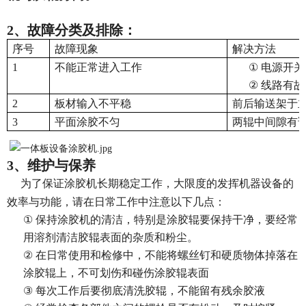
2
、
故障分类及排除：
序号
故障现象
解决方法
1
不能正常进入工作
①
电源开关
②
线路有故
2
板材输入不平稳
前后输送架于
3
平面涂胶不匀
两辊中间隙有
3
、
维护与保养
为了保证涂胶机长期稳定工作，大限度的发挥机器设备的
效率与功能，请在日常工作中注意以下几点：
①
保持涂胶机的清洁，特别是涂胶辊要保持干净，要经常
用溶剂清洁胶辊表面的杂质和粉尘。
②
在日常使用和检修中，不能将螺丝钉和硬质物体掉落在
涂胶辊上，不可划伤和碰伤涂胶辊表面
③
每
次
工作后要彻底清洗胶辊，不能留有残余胶液