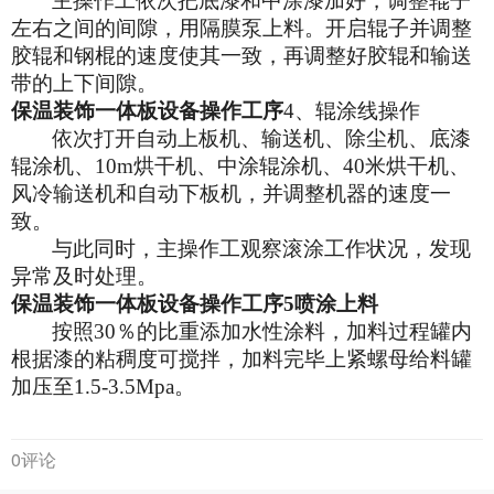
主操作工依次把底漆和中涂漆加好，调整辊子
左右之间的间隙，用隔膜泵上料。开启辊子并调整
胶辊和钢棍的速度使其一致，再调整好胶辊和输送
带的上下间隙。
保温装饰一体板设备操作工序
4
、辊涂线操作
依次打开自动上板机、输送机、除尘机、底漆
辊涂机、
10m
烘干机、中涂辊涂机、
40
米烘干机、
风冷输送机和自动下板机，并调整机器的速度一
致。
与此同时，主操作工观察滚涂工作状况，发现
异常及时处理。
保温装饰一体板设备操作工序
5
喷涂
上料
按照
30
％
的比重添加水性涂料，加料过程罐内
根据漆的粘稠度可搅拌，加料完毕上紧螺母给料罐
加压至
1
.5-
3.5M
pa
。
0评论